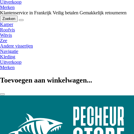
Uitverkoop
Merken
Klantenservice in Frankrijk
Veilig betalen
Gemakkelijk retourneren
Zoeken
Karper
Roofvis
Witvis
Zee
Andere visserijen
Navigatie
Kleding
Uitverkoop
Merken
Toevoegen aan winkelwagen...