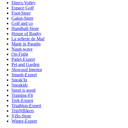
Direct-Volley
Espace Golf
Foot-Store
Galop-Store
Golf and co
Handball-Store
House of Rugby
La sellerie de Maé
Made in Paradis
Nauti-wave
On-Fight
Padel-Expert
Pet and Garden
Slowood Interior
Smash-Expert
Sneak'In
Sneakids
Sport is good
Training-Fit
Trek-Expert
Triathlon-Expert
TripNBikers
Vélo-Store
Winter-Expert