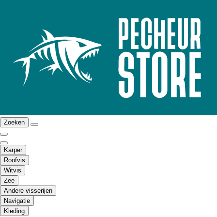
Zoeken
Karper
Roofvis
Witvis
Zee
Andere visserijen
Navigatie
Kleding