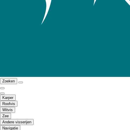
Zoeken
Karper
Roofvis
Witvis
Zee
Andere visserijen
Navigatie