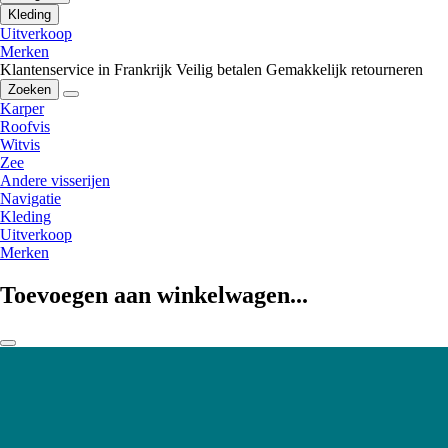
Kleding
Uitverkoop
Merken
Klantenservice in Frankrijk
Veilig betalen
Gemakkelijk retourneren
Zoeken
Karper
Roofvis
Witvis
Zee
Andere visserijen
Navigatie
Kleding
Uitverkoop
Merken
Toevoegen aan winkelwagen...