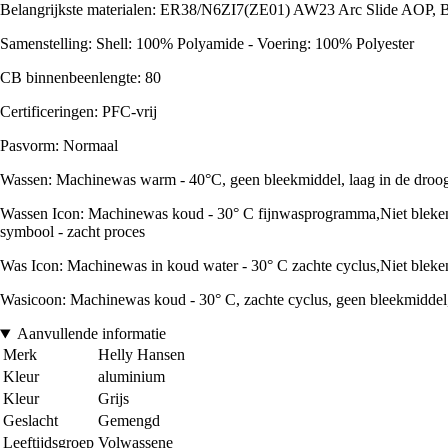
Belangrijkste materialen: ER38/N6ZI7(ZE01) AW23 Arc Slide AOP
Samenstelling: Shell: 100% Polyamide - Voering: 100% Polyester
CB binnenbeenlengte: 80
Certificeringen: PFC-vrij
Pasvorm: Normaal
Wassen: Machinewas warm - 40°C, geen bleekmiddel, laag in de droogtr
Wassen Icon: Machinewas koud - 30° C fijnwasprogramma,Niet bleken,Dr
symbool - zacht proces
Was Icon: Machinewas in koud water - 30° C zachte cyclus,Niet bleken,
Wasicoon: Machinewas koud - 30° C, zachte cyclus, geen bleekmiddel, nie
Aanvullende informatie
Merk
Helly Hansen
Kleur
aluminium
Kleur
Grijs
Geslacht
Gemengd
Leeftijdsgroep
Volwassene