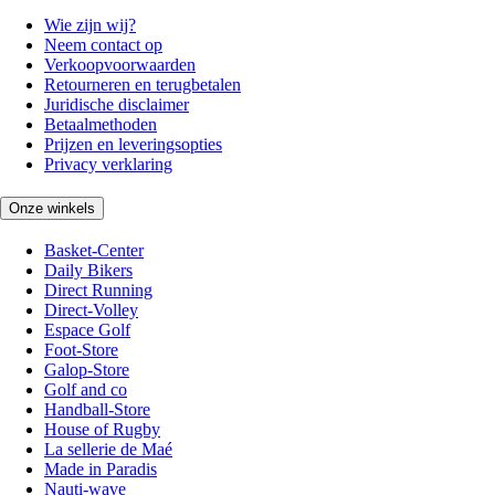
Wie zijn wij?
Neem contact op
Verkoopvoorwaarden
Retourneren en terugbetalen
Juridische disclaimer
Betaalmethoden
Prijzen en leveringsopties
Privacy verklaring
Onze winkels
Basket-Center
Daily Bikers
Direct Running
Direct-Volley
Espace Golf
Foot-Store
Galop-Store
Golf and co
Handball-Store
House of Rugby
La sellerie de Maé
Made in Paradis
Nauti-wave