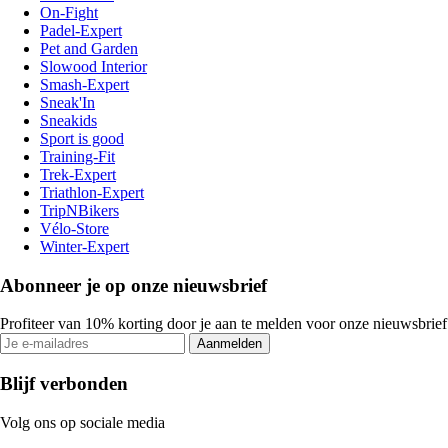
On-Fight
Padel-Expert
Pet and Garden
Slowood Interior
Smash-Expert
Sneak'In
Sneakids
Sport is good
Training-Fit
Trek-Expert
Triathlon-Expert
TripNBikers
Vélo-Store
Winter-Expert
Abonneer je op onze nieuwsbrief
Profiteer van 10% korting door je aan te melden voor onze nieuwsbrief
Aanmelden
Blijf verbonden
Volg ons op sociale media