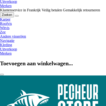
Uitverkoop
Merken
Klantenservice in Frankrijk
Veilig betalen
Gemakkelijk retourneren
Zoeken
Karper
Roofvis
Witvis
Zee
Andere visserijen
Navigatie
Kleding
Uitverkoop
Merken
Toevoegen aan winkelwagen...