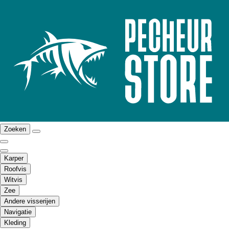
Zoeken
Karper
Roofvis
Witvis
Zee
Andere visserijen
Navigatie
Kleding