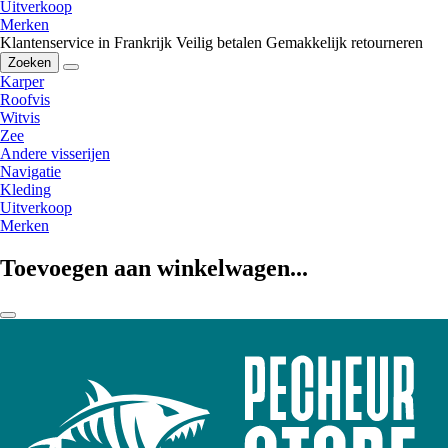
Uitverkoop
Merken
Klantenservice in Frankrijk
Veilig betalen
Gemakkelijk retourneren
Zoeken
Karper
Roofvis
Witvis
Zee
Andere visserijen
Navigatie
Kleding
Uitverkoop
Merken
Toevoegen aan winkelwagen...