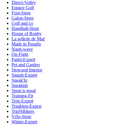
Direct-Volley
Espace Golf
Foot-Store
Galop-Store
Golf and co
Handball-Store
House of Rugby
La sellerie de Maé
Made in Paradis
Nauti-wave
On-Fight
Padel-Expert
Pet and Garden
Slowood Interior
Smash-Expert
Sneak'In
Sneakids
Sport is good
Training-Fit
Trek-Expert
Triathlon-Expert
TripNBikers
Vélo-Store
Winter-Expert