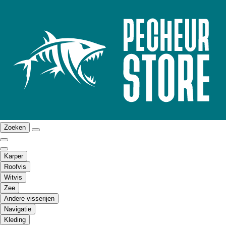
Zoeken
Karper
Roofvis
Witvis
Zee
Andere visserijen
Navigatie
Kleding