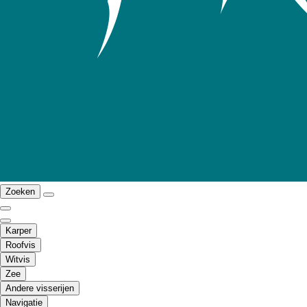
Zoeken
Karper
Roofvis
Witvis
Zee
Andere visserijen
Navigatie