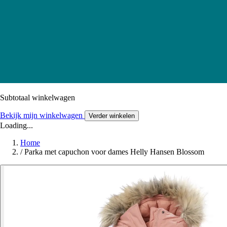
Subtotaal winkelwagen
Bekijk mijn winkelwagen
Verder winkelen
Loading...
Home
/
Parka met capuchon voor dames Helly Hansen Blossom