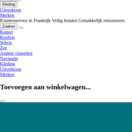
Kleding
Uitverkoop
Merken
Klantenservice in Frankrijk
Veilig betalen
Gemakkelijk retourneren
Zoeken
Karper
Roofvis
Witvis
Zee
Andere visserijen
Navigatie
Kleding
Uitverkoop
Merken
Toevoegen aan winkelwagen...