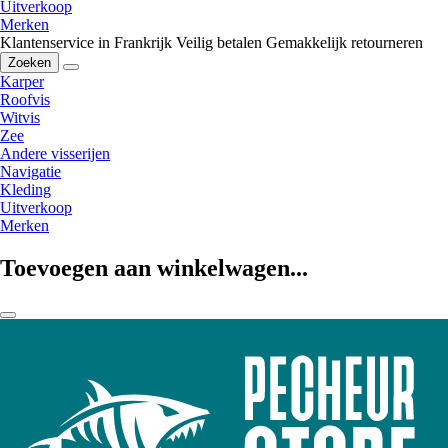
Uitverkoop
Merken
Klantenservice in Frankrijk
Veilig betalen
Gemakkelijk retourneren
Zoeken
Karper
Roofvis
Witvis
Zee
Andere visserijen
Navigatie
Kleding
Uitverkoop
Merken
Toevoegen aan winkelwagen...