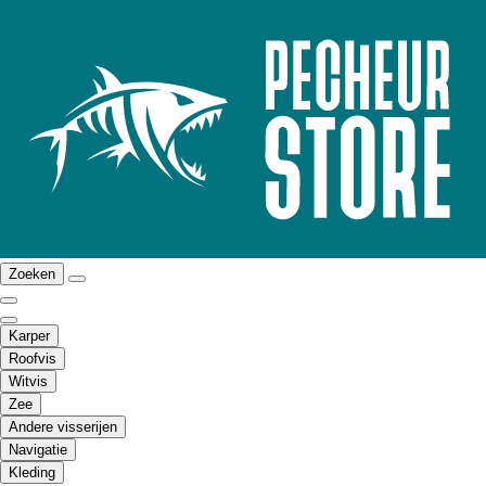
Zoeken
Karper
Roofvis
Witvis
Zee
Andere visserijen
Navigatie
Kleding