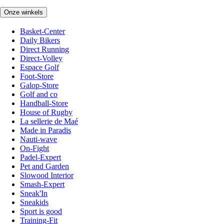
Onze winkels
Basket-Center
Daily Bikers
Direct Running
Direct-Volley
Espace Golf
Foot-Store
Galop-Store
Golf and co
Handball-Store
House of Rugby
La sellerie de Maé
Made in Paradis
Nauti-wave
On-Fight
Padel-Expert
Pet and Garden
Slowood Interior
Smash-Expert
Sneak'In
Sneakids
Sport is good
Training-Fit