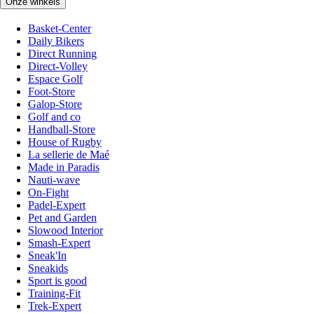
Onze winkels
Basket-Center
Daily Bikers
Direct Running
Direct-Volley
Espace Golf
Foot-Store
Galop-Store
Golf and co
Handball-Store
House of Rugby
La sellerie de Maé
Made in Paradis
Nauti-wave
On-Fight
Padel-Expert
Pet and Garden
Slowood Interior
Smash-Expert
Sneak'In
Sneakids
Sport is good
Training-Fit
Trek-Expert