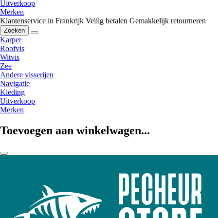
Uitverkoop
Merken
Klantenservice in Frankrijk
Veilig betalen
Gemakkelijk retourneren
Zoeken
Karper
Roofvis
Witvis
Zee
Andere visserijen
Navigatie
Kleding
Uitverkoop
Merken
Toevoegen aan winkelwagen...