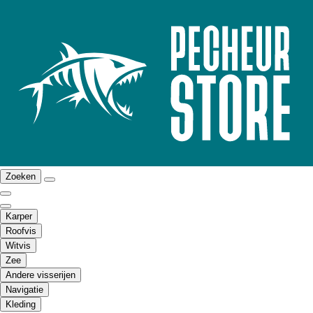
Zoeken
Karper
Roofvis
Witvis
Zee
Andere visserijen
Navigatie
Kleding