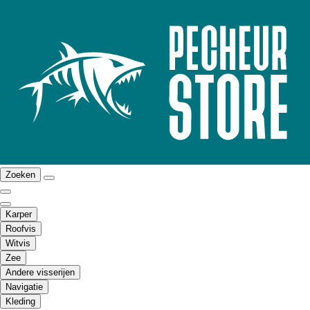
Zoeken
Karper
Roofvis
Witvis
Zee
Andere visserijen
Navigatie
Kleding