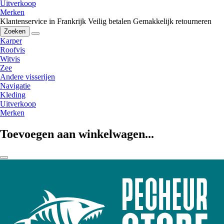
Uitverkoop
Merken
Klantenservice in Frankrijk
Veilig betalen
Gemakkelijk retourneren
Zoeken
Karper
Roofvis
Witvis
Zee
Andere visserijen
Navigatie
Kleding
Uitverkoop
Merken
Toevoegen aan winkelwagen...