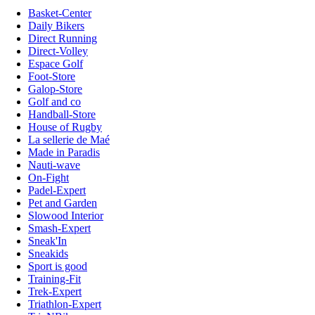
Basket-Center
Daily Bikers
Direct Running
Direct-Volley
Espace Golf
Foot-Store
Galop-Store
Golf and co
Handball-Store
House of Rugby
La sellerie de Maé
Made in Paradis
Nauti-wave
On-Fight
Padel-Expert
Pet and Garden
Slowood Interior
Smash-Expert
Sneak'In
Sneakids
Sport is good
Training-Fit
Trek-Expert
Triathlon-Expert