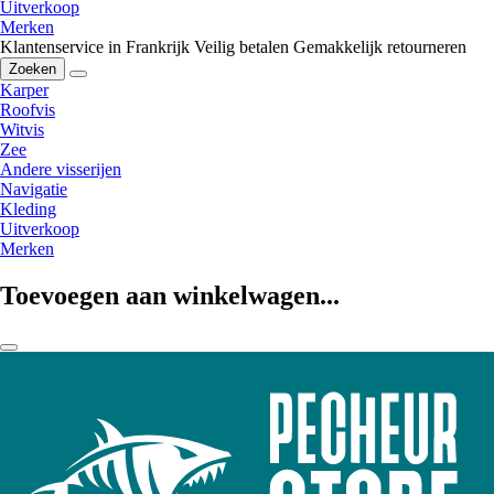
Uitverkoop
Merken
Klantenservice in Frankrijk
Veilig betalen
Gemakkelijk retourneren
Zoeken
Karper
Roofvis
Witvis
Zee
Andere visserijen
Navigatie
Kleding
Uitverkoop
Merken
Toevoegen aan winkelwagen...