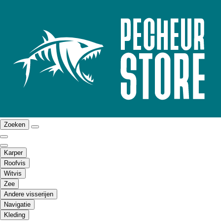
Zoeken
Karper
Roofvis
Witvis
Zee
Andere visserijen
Navigatie
Kleding