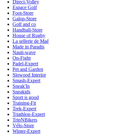
Direct-Volley
Espace Golf
Foot-Store
Galop-Store
Golf and co
Handball-Store
House of Rugby
La sellerie de Maé
Made in Paradis
Nauti-wave
On-Fight
Padel-Expert
Pet and Garden
Slowood Interior
Smash-Expert
Sneak'In
Sneakids
Sport is good
Training-Fit
Trek-Expert
Triathlon-Expert
TripNBikers
Vélo-Store
Winter-Expert