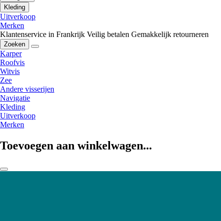
Kleding
Uitverkoop
Merken
Klantenservice in Frankrijk
Veilig betalen
Gemakkelijk retourneren
Zoeken
Karper
Roofvis
Witvis
Zee
Andere visserijen
Navigatie
Kleding
Uitverkoop
Merken
Toevoegen aan winkelwagen...