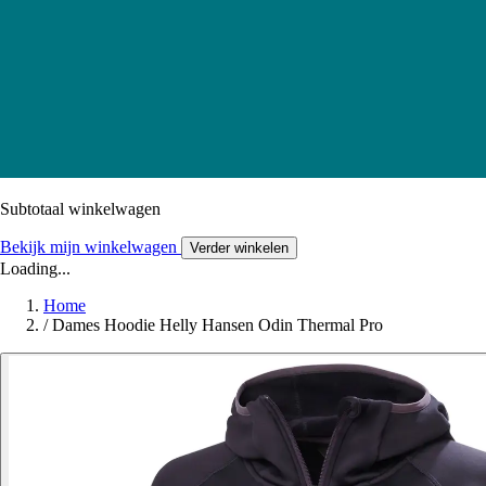
Subtotaal winkelwagen
Bekijk mijn winkelwagen
Verder winkelen
Loading...
Home
/
Dames Hoodie Helly Hansen Odin Thermal Pro