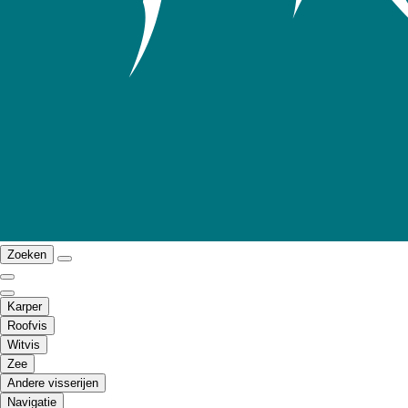
Zoeken
Karper
Roofvis
Witvis
Zee
Andere visserijen
Navigatie