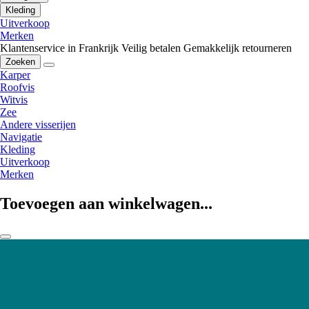
Kleding
Uitverkoop
Merken
Klantenservice in Frankrijk
Veilig betalen
Gemakkelijk retourneren
Zoeken
Karper
Roofvis
Witvis
Zee
Andere visserijen
Navigatie
Kleding
Uitverkoop
Merken
Toevoegen aan winkelwagen...