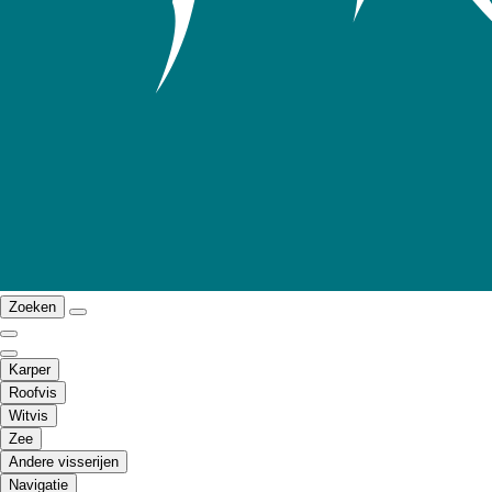
Zoeken
Karper
Roofvis
Witvis
Zee
Andere visserijen
Navigatie