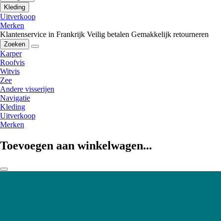
Kleding
Uitverkoop
Merken
Klantenservice in Frankrijk
Veilig betalen
Gemakkelijk retourneren
Zoeken
Karper
Roofvis
Witvis
Zee
Andere visserijen
Navigatie
Kleding
Uitverkoop
Merken
Toevoegen aan winkelwagen...