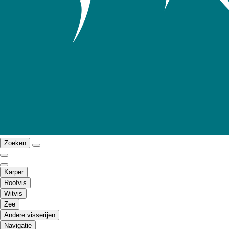
Zoeken
Karper
Roofvis
Witvis
Zee
Andere visserijen
Navigatie