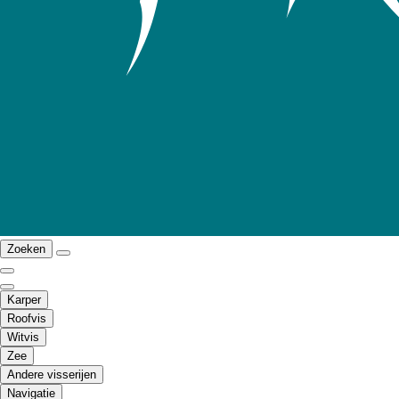
Zoeken
Karper
Roofvis
Witvis
Zee
Andere visserijen
Navigatie