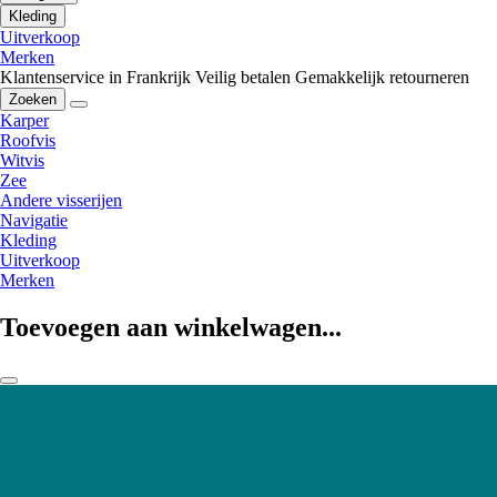
Kleding
Uitverkoop
Merken
Klantenservice in Frankrijk
Veilig betalen
Gemakkelijk retourneren
Zoeken
Karper
Roofvis
Witvis
Zee
Andere visserijen
Navigatie
Kleding
Uitverkoop
Merken
Toevoegen aan winkelwagen...