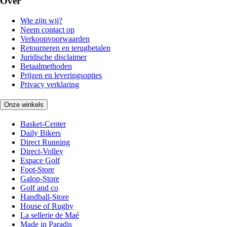
Over
Wie zijn wij?
Neem contact op
Verkoopvoorwaarden
Retourneren en terugbetalen
Juridische disclaimer
Betaalmethoden
Prijzen en leveringsopties
Privacy verklaring
Onze winkels
Basket-Center
Daily Bikers
Direct Running
Direct-Volley
Espace Golf
Foot-Store
Galop-Store
Golf and co
Handball-Store
House of Rugby
La sellerie de Maé
Made in Paradis