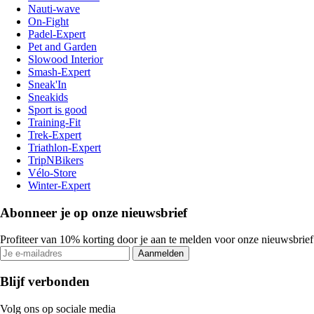
Nauti-wave
On-Fight
Padel-Expert
Pet and Garden
Slowood Interior
Smash-Expert
Sneak'In
Sneakids
Sport is good
Training-Fit
Trek-Expert
Triathlon-Expert
TripNBikers
Vélo-Store
Winter-Expert
Abonneer je op onze nieuwsbrief
Profiteer van 10% korting door je aan te melden voor onze nieuwsbrief
Aanmelden
Blijf verbonden
Volg ons op sociale media