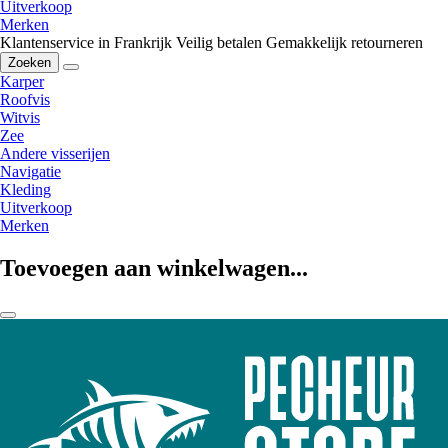
Uitverkoop
Merken
Klantenservice in Frankrijk
Veilig betalen
Gemakkelijk retourneren
Zoeken
Karper
Roofvis
Witvis
Zee
Andere visserijen
Navigatie
Kleding
Uitverkoop
Merken
Toevoegen aan winkelwagen...