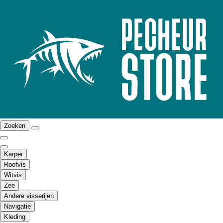
Zoeken
Karper
Roofvis
Witvis
Zee
Andere visserijen
Navigatie
Kleding