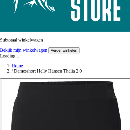
Subtotaal winkelwagen
Bekijk mijn winkelwagen
Verder winkelen
Loading...
Home
/
Damesshort Helly Hansen Thalia 2.0