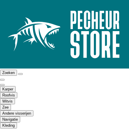
Zoeken
Karper
Roofvis
Witvis
Zee
Andere visserijen
Navigatie
Kleding