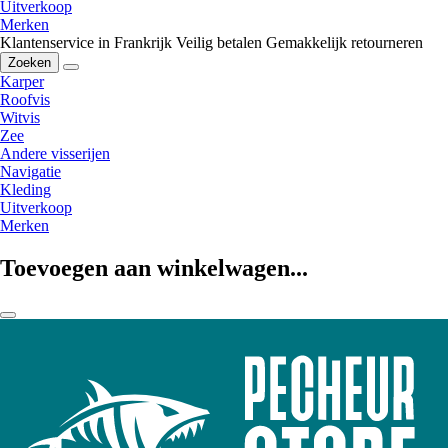
Uitverkoop
Merken
Klantenservice in Frankrijk
Veilig betalen
Gemakkelijk retourneren
Zoeken
Karper
Roofvis
Witvis
Zee
Andere visserijen
Navigatie
Kleding
Uitverkoop
Merken
Toevoegen aan winkelwagen...