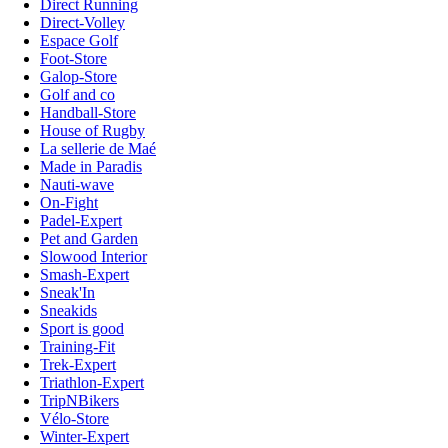
Direct Running
Direct-Volley
Espace Golf
Foot-Store
Galop-Store
Golf and co
Handball-Store
House of Rugby
La sellerie de Maé
Made in Paradis
Nauti-wave
On-Fight
Padel-Expert
Pet and Garden
Slowood Interior
Smash-Expert
Sneak'In
Sneakids
Sport is good
Training-Fit
Trek-Expert
Triathlon-Expert
TripNBikers
Vélo-Store
Winter-Expert