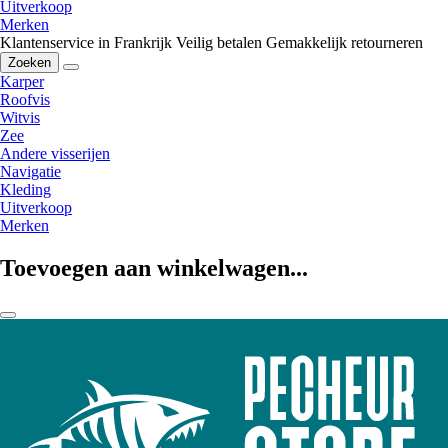
Uitverkoop
Merken
Klantenservice in Frankrijk
Veilig betalen
Gemakkelijk retourneren
Zoeken
Karper
Roofvis
Witvis
Zee
Andere visserijen
Navigatie
Kleding
Uitverkoop
Merken
Toevoegen aan winkelwagen...