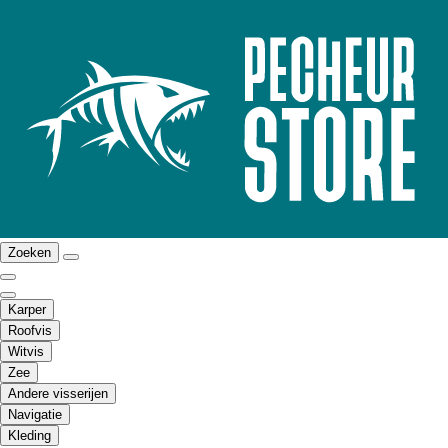
Zoeken
Karper
Roofvis
Witvis
Zee
Andere visserijen
Navigatie
Kleding