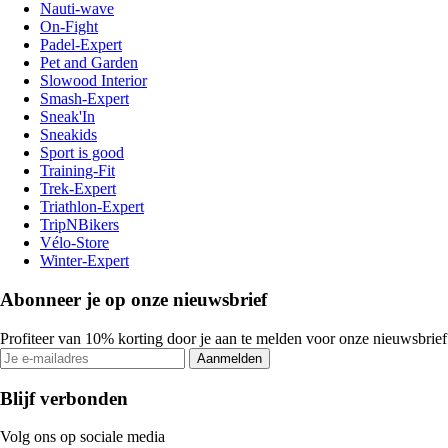
Nauti-wave
On-Fight
Padel-Expert
Pet and Garden
Slowood Interior
Smash-Expert
Sneak'In
Sneakids
Sport is good
Training-Fit
Trek-Expert
Triathlon-Expert
TripNBikers
Vélo-Store
Winter-Expert
Abonneer je op onze nieuwsbrief
Profiteer van 10% korting door je aan te melden voor onze nieuwsbrief
Aanmelden
Blijf verbonden
Volg ons op sociale media