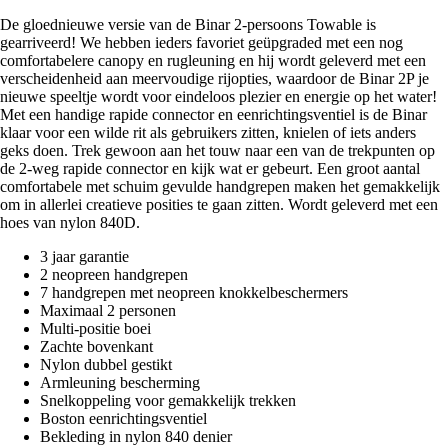
De gloednieuwe versie van de Binar 2-persoons Towable is
gearriveerd! We hebben ieders favoriet geüpgraded met een nog
comfortabelere canopy en rugleuning en hij wordt geleverd met een
verscheidenheid aan meervoudige rijopties, waardoor de Binar 2P je
nieuwe speeltje wordt voor eindeloos plezier en energie op het water!
Met een handige rapide connector en eenrichtingsventiel is de Binar
klaar voor een wilde rit als gebruikers zitten, knielen of iets anders
geks doen. Trek gewoon aan het touw naar een van de trekpunten op
de 2-weg rapide connector en kijk wat er gebeurt. Een groot aantal
comfortabele met schuim gevulde handgrepen maken het gemakkelijk
om in allerlei creatieve posities te gaan zitten. Wordt geleverd met een
hoes van nylon 840D.
3 jaar garantie
2 neopreen handgrepen
7 handgrepen met neopreen knokkelbeschermers
Maximaal 2 personen
Multi-positie boei
Zachte bovenkant
Nylon dubbel gestikt
Armleuning bescherming
Snelkoppeling voor gemakkelijk trekken
Boston eenrichtingsventiel
Bekleding in nylon 840 denier