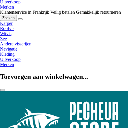
Uitverkoop
Merken
Klantenservice in Frankrijk
Veilig betalen
Gemakkelijk retourneren
Zoeken
Karper
Roofvis
Witvis
Zee
Andere visserijen
Navigatie
Kleding
Uitverkoop
Merken
Toevoegen aan winkelwagen...