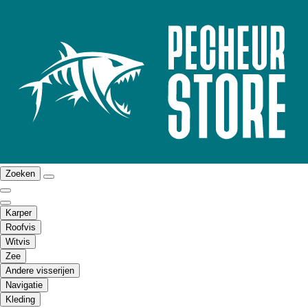
Zoeken
Karper
Roofvis
Witvis
Zee
Andere visserijen
Navigatie
Kleding