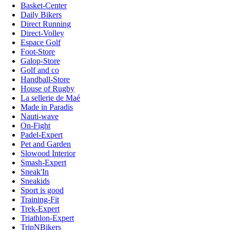
Basket-Center
Daily Bikers
Direct Running
Direct-Volley
Espace Golf
Foot-Store
Galop-Store
Golf and co
Handball-Store
House of Rugby
La sellerie de Maé
Made in Paradis
Nauti-wave
On-Fight
Padel-Expert
Pet and Garden
Slowood Interior
Smash-Expert
Sneak'In
Sneakids
Sport is good
Training-Fit
Trek-Expert
Triathlon-Expert
TripNBikers