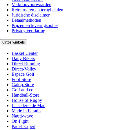
Verkoopvoorwaarden
Retourneren en terugbetalen
Juridische disclaimer
Betaalmethoden
Prijzen en leveringsopties
Privacy verklaring
Onze winkels
Basket-Center
Daily Bikers
Direct Running
Direct-Volley
Espace Golf
Foot-Store
Galop-Store
Golf and co
Handball-Store
House of Rugby
La sellerie de Maé
Made in Paradis
Nauti-wave
On-Fight
Padel-Expert