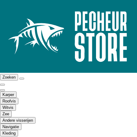
Zoeken
Karper
Roofvis
Witvis
Zee
Andere visserijen
Navigatie
Kleding