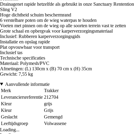
Drainagenet rapide hetzelfde als gebruikt in onze Sanctuary Rentention
Sling V2
Hoge dichtheid schuim beschermrand
6 verstelbare poten om de wieg waterpas te houden
Voeten met pinnen om de wieg op alle soorten terrein vast te zetten
Grote schaal en opbergvak voor karperverzorgingsmateriaal
Inclusief: Rubberen karperverzorgingsgids
Installatie en opslag rapide
Plat opvouwbaar voor transport
Inclusief tas
Technische specificaties
Materiaal: Polymesh/PVC
Afmetingen: (L) 130cm x (B) 70 cm x (H) 35cm
Gewicht: 7,55 kg
Aanvullende informatie
Merk
Trakker
Leveranciersreferentie
212704
Kleur
grijs
Kleur
Grijs
Geslacht
Gemengd
Leeftijdsgroep
Volwassene
Loading...