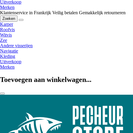
Uitverkoop
Merken
Klantenservice in Frankrijk
Veilig betalen
Gemakkelijk retourneren
Zoeken
Karper
Roofvis
Witvis
Zee
Andere visserijen
Navigatie
Kleding
Uitverkoop
Merken
Toevoegen aan winkelwagen...