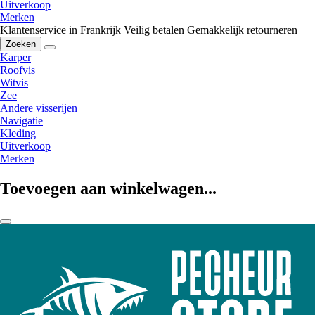
Uitverkoop
Merken
Klantenservice in Frankrijk
Veilig betalen
Gemakkelijk retourneren
Zoeken
Karper
Roofvis
Witvis
Zee
Andere visserijen
Navigatie
Kleding
Uitverkoop
Merken
Toevoegen aan winkelwagen...