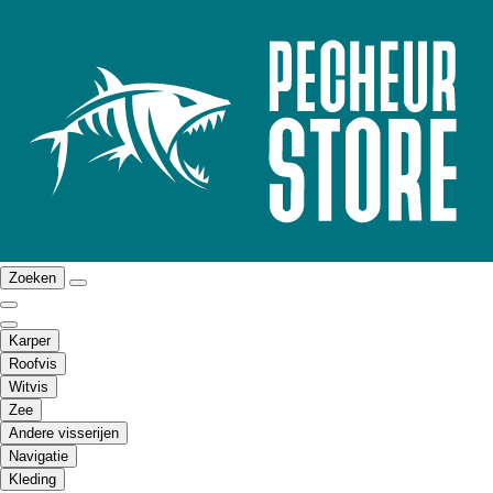
Zoeken
Karper
Roofvis
Witvis
Zee
Andere visserijen
Navigatie
Kleding