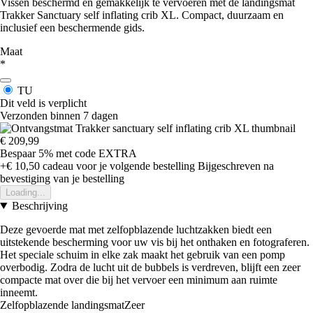
Vissen beschermd en gemakkelijk te vervoeren met de landingsmat
Trakker Sanctuary self inflating crib XL. Compact, duurzaam en
inclusief een beschermende gids.
Maat
*
TU
Dit veld is verplicht
Verzonden binnen 7 dagen
€ 209,99
Bespaar 5%
met code
EXTRA
+€ 10,50
cadeau voor je volgende bestelling
Bijgeschreven na
bevestiging van je bestelling
Loading...
Beschrijving
Deze gevoerde mat met zelfopblazende luchtzakken biedt een
uitstekende bescherming voor uw vis bij het onthaken en fotograferen.
Het speciale schuim in elke zak maakt het gebruik van een pomp
overbodig. Zodra de lucht uit de bubbels is verdreven, blijft een zeer
compacte mat over die bij het vervoer een minimum aan ruimte
inneemt.
Zelfopblazende landingsmatZeer