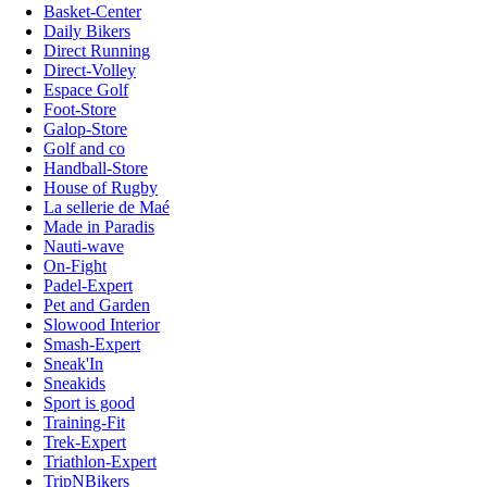
Basket-Center
Daily Bikers
Direct Running
Direct-Volley
Espace Golf
Foot-Store
Galop-Store
Golf and co
Handball-Store
House of Rugby
La sellerie de Maé
Made in Paradis
Nauti-wave
On-Fight
Padel-Expert
Pet and Garden
Slowood Interior
Smash-Expert
Sneak'In
Sneakids
Sport is good
Training-Fit
Trek-Expert
Triathlon-Expert
TripNBikers