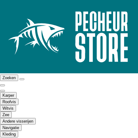
Zoeken
Karper
Roofvis
Witvis
Zee
Andere visserijen
Navigatie
Kleding