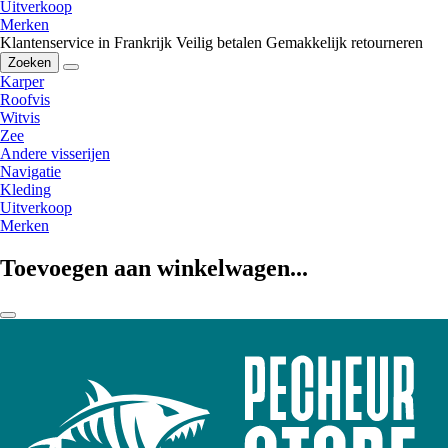
Uitverkoop
Merken
Klantenservice in Frankrijk
Veilig betalen
Gemakkelijk retourneren
Zoeken
Karper
Roofvis
Witvis
Zee
Andere visserijen
Navigatie
Kleding
Uitverkoop
Merken
Toevoegen aan winkelwagen...