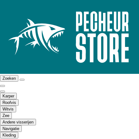
Zoeken
Karper
Roofvis
Witvis
Zee
Andere visserijen
Navigatie
Kleding