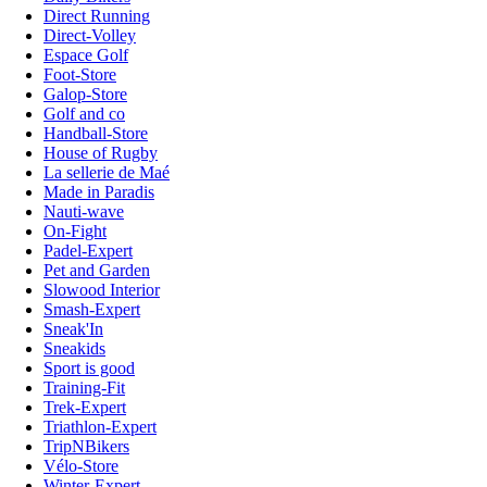
Direct Running
Direct-Volley
Espace Golf
Foot-Store
Galop-Store
Golf and co
Handball-Store
House of Rugby
La sellerie de Maé
Made in Paradis
Nauti-wave
On-Fight
Padel-Expert
Pet and Garden
Slowood Interior
Smash-Expert
Sneak'In
Sneakids
Sport is good
Training-Fit
Trek-Expert
Triathlon-Expert
TripNBikers
Vélo-Store
Winter-Expert