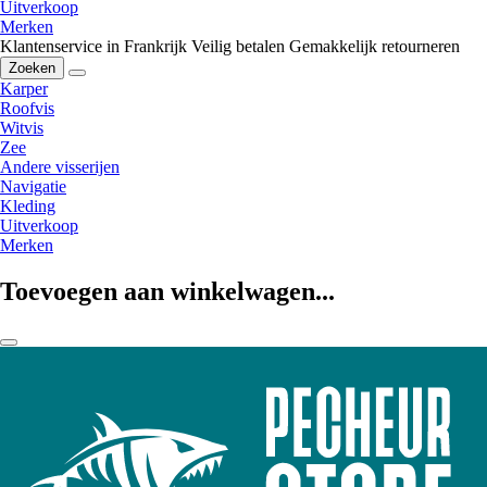
Uitverkoop
Merken
Klantenservice in Frankrijk
Veilig betalen
Gemakkelijk retourneren
Zoeken
Karper
Roofvis
Witvis
Zee
Andere visserijen
Navigatie
Kleding
Uitverkoop
Merken
Toevoegen aan winkelwagen...