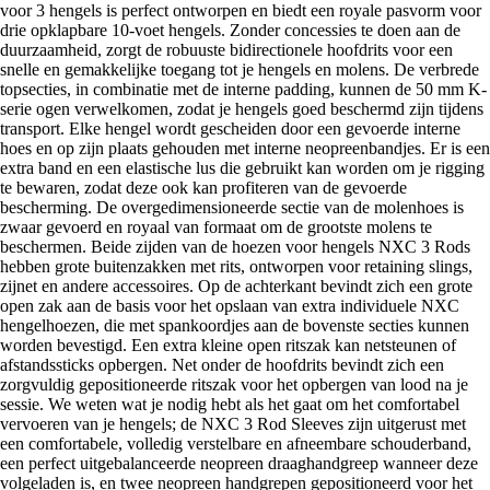
voor 3 hengels is perfect ontworpen en biedt een royale pasvorm voor
drie opklapbare 10-voet hengels. Zonder concessies te doen aan de
duurzaamheid, zorgt de robuuste bidirectionele hoofdrits voor een
snelle en gemakkelijke toegang tot je hengels en molens. De verbrede
topsecties, in combinatie met de interne padding, kunnen de 50 mm K-
serie ogen verwelkomen, zodat je hengels goed beschermd zijn tijdens
transport. Elke hengel wordt gescheiden door een gevoerde interne
hoes en op zijn plaats gehouden met interne neopreenbandjes. Er is een
extra band en een elastische lus die gebruikt kan worden om je rigging
te bewaren, zodat deze ook kan profiteren van de gevoerde
bescherming. De overgedimensioneerde sectie van de molenhoes is
zwaar gevoerd en royaal van formaat om de grootste molens te
beschermen. Beide zijden van de hoezen voor hengels NXC 3 Rods
hebben grote buitenzakken met rits, ontworpen voor retaining slings,
zijnet en andere accessoires. Op de achterkant bevindt zich een grote
open zak aan de basis voor het opslaan van extra individuele NXC
hengelhoezen, die met spankoordjes aan de bovenste secties kunnen
worden bevestigd. Een extra kleine open ritszak kan netsteunen of
afstandssticks opbergen. Net onder de hoofdrits bevindt zich een
zorgvuldig gepositioneerde ritszak voor het opbergen van lood na je
sessie. We weten wat je nodig hebt als het gaat om het comfortabel
vervoeren van je hengels; de NXC 3 Rod Sleeves zijn uitgerust met
een comfortabele, volledig verstelbare en afneembare schouderband,
een perfect uitgebalanceerde neopreen draaghandgreep wanneer deze
volgeladen is, en twee neopreen handgrepen gepositioneerd voor het