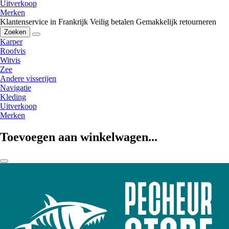
Uitverkoop
Merken
Klantenservice in Frankrijk
Veilig betalen
Gemakkelijk retourneren
Zoeken
Karper
Roofvis
Witvis
Zee
Andere visserijen
Navigatie
Kleding
Uitverkoop
Merken
Toevoegen aan winkelwagen...