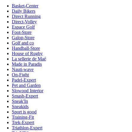
Basket-Center
Daily Bikers
Direct Running
Direct-Volley
Espace Golf
Foot-Store
Galop-Store
Golf and co
Handball-Store
House of Rugby
La sellerie de Maé
Made in Paradis
Nauti-wave
On-Fight
Padel-Expert
Pet and Garden
Slowood Interior
Smash-Expert
Sneak'In
Sneakids
Sport is good
Training-Fit
Trek-Expert
Triathlon-Expert