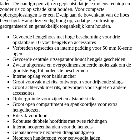
laden. De handgrepen zijn zo geplaatst dat je je molens rechtop en
zonder risico op schade kunt houden. Voor compacte
opbergoplossingen is er een D-clip aan de bovenkant van de hoes
bevestigd. Hang deze veilig hoog op, zodat je je uitrusting
georganiseerd en gemakkelijk toegankelijk kunt houden.
Gevoerde hengelhoes met hoge bescherming voor drie
opklapbare 10-voet hengels en accessoires
Verbreden topsecties en interne padding voor 50 mm K-serie
ogen
Gevoerde centrale ritsseparator houdt hengels gescheiden
Zwaar uitgeruste en overgedimensioneerde molenzak om de
grootste Big Pit molens te beschermen
Interne opslag voor baitlauncher
Groot voorvak met rits, ontworpen voor drijvende slings
Groot achtervak met rits, ontworpen voor zijnet en andere
accessoires
Opbergruimte voor zijnet en afstandssticks
Groot open compartiment en spankoordjes voor extra
hengelhoezen
Ritszak voor lood
Robuuste dubbele hoofdrits met twee richtingen
Interne neopreenbanden voor de hengels
Gebalanceerde neopreen draaghandgreep
Neopreen handgrepen voor eenvoudig laden