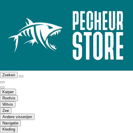
Zoeken
Karper
Roofvis
Witvis
Zee
Andere visserijen
Navigatie
Kleding