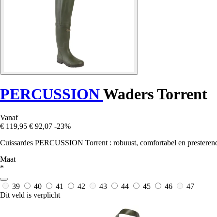
PERCUSSION
Waders Torrent
Vanaf
€ 119,95
€ 92,07
-23%
Cuissardes PERCUSSION Torrent : robuust, comfortabel en presterend, id
Maat
*
39
40
41
42
43
44
45
46
47
Dit veld is verplicht