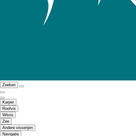
Zoeken
Karper
Roofvis
Witvis
Zee
Andere visserijen
Navigatie