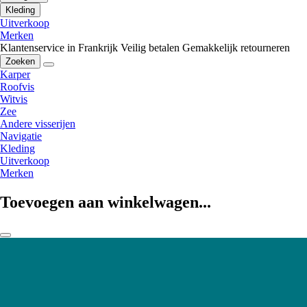
Kleding
Uitverkoop
Merken
Klantenservice in Frankrijk
Veilig betalen
Gemakkelijk retourneren
Zoeken
Karper
Roofvis
Witvis
Zee
Andere visserijen
Navigatie
Kleding
Uitverkoop
Merken
Toevoegen aan winkelwagen...