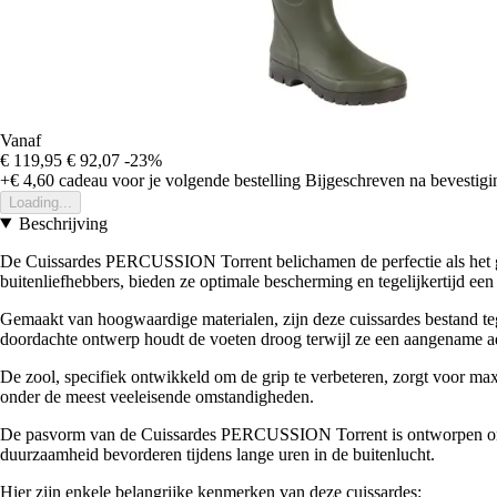
Vanaf
€ 119,95
€ 92,07
-23%
+€ 4,60
cadeau voor je volgende bestelling
Bijgeschreven na bevestigin
Loading...
Beschrijving
De Cuissardes PERCUSSION Torrent belichamen de perfectie als het gaa
buitenliefhebbers, bieden ze optimale bescherming en tegelijkertijd een
Gemaakt van hoogwaardige materialen, zijn deze cuissardes bestand te
doordachte ontwerp houdt de voeten droog terwijl ze een aangename ad
De zool, specifiek ontwikkeld om de grip te verbeteren, zorgt voor maxim
onder de meest veeleisende omstandigheden.
De pasvorm van de Cuissardes PERCUSSION Torrent is ontworpen om per
duurzaamheid bevorderen tijdens lange uren in de buitenlucht.
Hier zijn enkele belangrijke kenmerken van deze cuissardes: