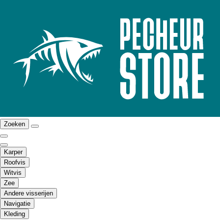
Zoeken
Karper
Roofvis
Witvis
Zee
Andere visserijen
Navigatie
Kleding