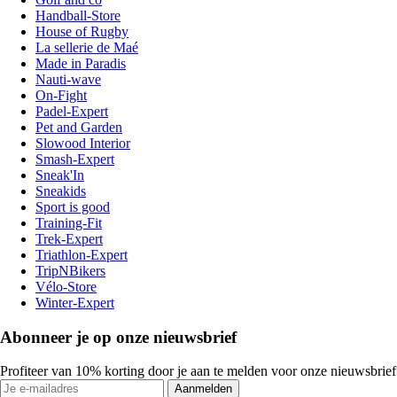
Handball-Store
House of Rugby
La sellerie de Maé
Made in Paradis
Nauti-wave
On-Fight
Padel-Expert
Pet and Garden
Slowood Interior
Smash-Expert
Sneak'In
Sneakids
Sport is good
Training-Fit
Trek-Expert
Triathlon-Expert
TripNBikers
Vélo-Store
Winter-Expert
Abonneer je op onze nieuwsbrief
Profiteer van 10% korting door je aan te melden voor onze nieuwsbrief
Aanmelden