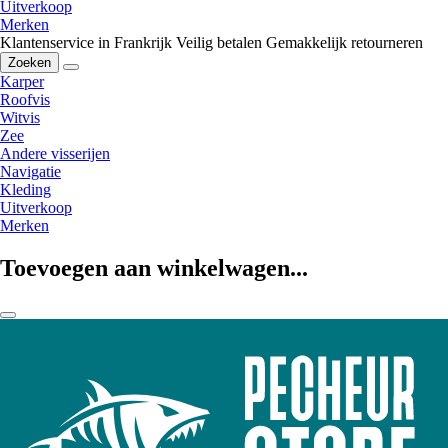
Uitverkoop
Merken
Klantenservice in Frankrijk
Veilig betalen
Gemakkelijk retourneren
Zoeken
Karper
Roofvis
Witvis
Zee
Andere visserijen
Navigatie
Kleding
Uitverkoop
Merken
Toevoegen aan winkelwagen...