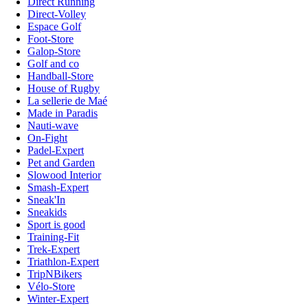
Direct Running
Direct-Volley
Espace Golf
Foot-Store
Galop-Store
Golf and co
Handball-Store
House of Rugby
La sellerie de Maé
Made in Paradis
Nauti-wave
On-Fight
Padel-Expert
Pet and Garden
Slowood Interior
Smash-Expert
Sneak'In
Sneakids
Sport is good
Training-Fit
Trek-Expert
Triathlon-Expert
TripNBikers
Vélo-Store
Winter-Expert