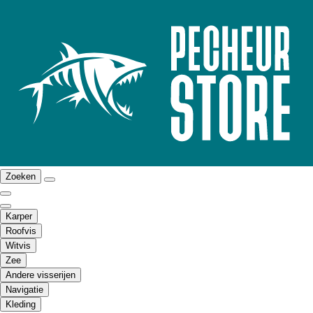
Zoeken
Karper
Roofvis
Witvis
Zee
Andere visserijen
Navigatie
Kleding