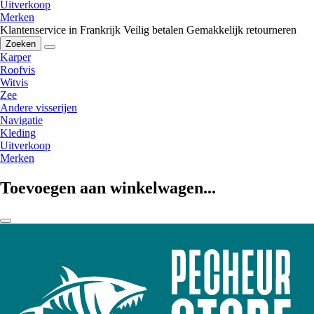
Uitverkoop
Merken
Klantenservice in Frankrijk
Veilig betalen
Gemakkelijk retourneren
Zoeken
Karper
Roofvis
Witvis
Zee
Andere visserijen
Navigatie
Kleding
Uitverkoop
Merken
Toevoegen aan winkelwagen...