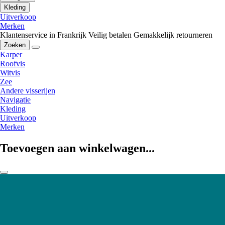
Kleding
Uitverkoop
Merken
Klantenservice in Frankrijk
Veilig betalen
Gemakkelijk retourneren
Zoeken
Karper
Roofvis
Witvis
Zee
Andere visserijen
Navigatie
Kleding
Uitverkoop
Merken
Toevoegen aan winkelwagen...