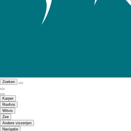
Zoeken
Karper
Roofvis
Witvis
Zee
Andere visserijen
Navigatie