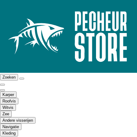
Zoeken
Karper
Roofvis
Witvis
Zee
Andere visserijen
Navigatie
Kleding