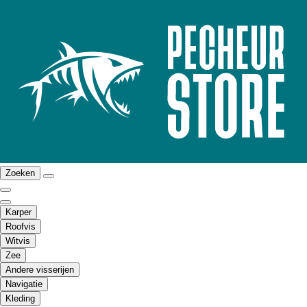
Zoeken
Karper
Roofvis
Witvis
Zee
Andere visserijen
Navigatie
Kleding