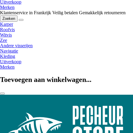
Uitverkoop
Merken
Klantenservice in Frankrijk
Veilig betalen
Gemakkelijk retourneren
Zoeken
Karper
Roofvis
Witvis
Zee
Andere visserijen
Navigatie
Kleding
Uitverkoop
Merken
Toevoegen aan winkelwagen...