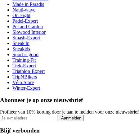
Made in Paradis
Nauti-wave
On-Fight
Padel-Expert
Pet and Garden
Slowood Interior
Smash-Expert
Sneak'In
Sneakids
Sport is good
Training-Fit
Trek-Expert
Triathlon-Expert
TripNBikers
Vélo-Store
Winter-Expert
Abonneer je op onze nieuwsbrief
Profiteer van 10% korting door je aan te melden voor onze nieuwsbrief
Aanmelden
Blijf verbonden