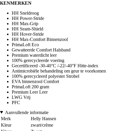
KENMERKEN
HH Sneldroog
HH Power-Stride
HH Max-Grip
HH Seam-Shield
HH Hover-Stride
HH Max-Comfort Binnenzool
PrimaLoft Eco
Gewatteerde Comfort Halsband
Premium waterdicht leer
100% gerecycleerde voering
Gecertificeerd -30-40°C /-22/-40°F Hitte-index
Antimicrobiële behandeling om geur te voorkomen
100% gerecycleerd polyester Strobel
EVA binnenzool Comfort
PrimaLoft 200 gram
Premium Leer Leer
LWG Vrij
PFC
Aanvullende informatie
Merk
Helly Hansen
Kleur
zwart/crème