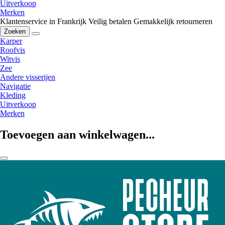
Uitverkoop
Merken
Klantenservice in Frankrijk
Veilig betalen
Gemakkelijk retourneren
Zoeken
Karper
Roofvis
Witvis
Zee
Andere visserijen
Navigatie
Kleding
Uitverkoop
Merken
Toevoegen aan winkelwagen...