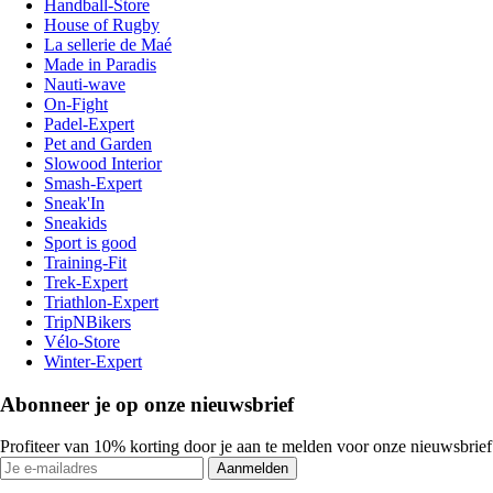
Handball-Store
House of Rugby
La sellerie de Maé
Made in Paradis
Nauti-wave
On-Fight
Padel-Expert
Pet and Garden
Slowood Interior
Smash-Expert
Sneak'In
Sneakids
Sport is good
Training-Fit
Trek-Expert
Triathlon-Expert
TripNBikers
Vélo-Store
Winter-Expert
Abonneer je op onze nieuwsbrief
Profiteer van 10% korting door je aan te melden voor onze nieuwsbrief
Aanmelden