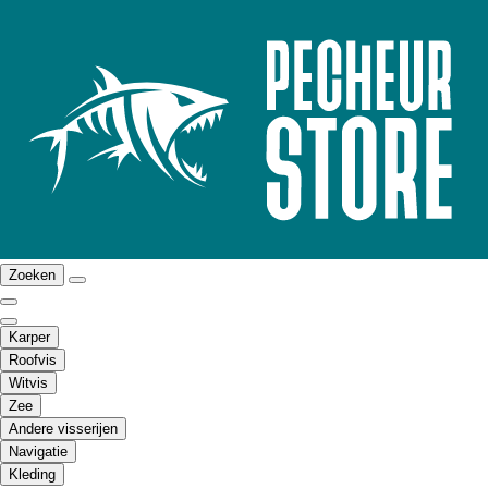
Zoeken
Karper
Roofvis
Witvis
Zee
Andere visserijen
Navigatie
Kleding