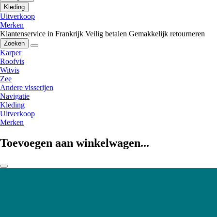
Kleding
Uitverkoop
Merken
Klantenservice in Frankrijk
Veilig betalen
Gemakkelijk retourneren
Zoeken
Karper
Roofvis
Witvis
Zee
Andere visserijen
Navigatie
Kleding
Uitverkoop
Merken
Toevoegen aan winkelwagen...