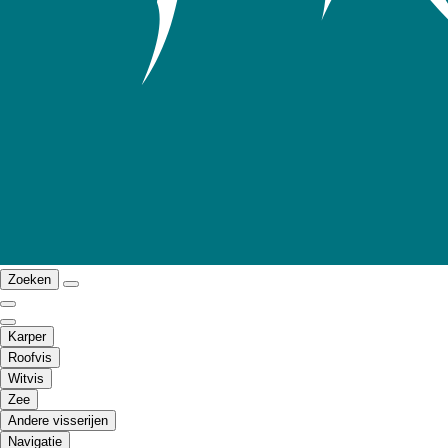
Zoeken
Karper
Roofvis
Witvis
Zee
Andere visserijen
Navigatie