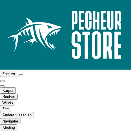
Zoeken
Karper
Roofvis
Witvis
Zee
Andere visserijen
Navigatie
Kleding