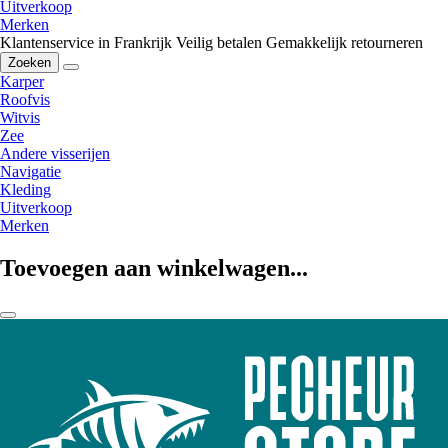
Uitverkoop
Merken
Klantenservice in Frankrijk
Veilig betalen
Gemakkelijk retourneren
Zoeken
Karper
Roofvis
Witvis
Zee
Andere visserijen
Navigatie
Kleding
Uitverkoop
Merken
Toevoegen aan winkelwagen...