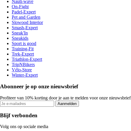
Nauti-wave
On-Fight
Padel-Expert
Pet and Garden
Slowood Interior
Smash-Expert
Sneak'In
Sneakids
Sport is good
Training-Fit
Trek-Expert
Triathlon-Expert
TripNBikers
Vélo-Store
Winter-Expert
Abonneer je op onze nieuwsbrief
Profiteer van 10% korting door je aan te melden voor onze nieuwsbrief
Aanmelden
Blijf verbonden
Volg ons op sociale media